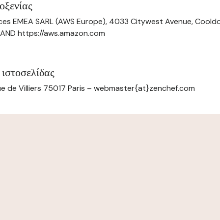
οξενίας
ces EMEA SARL (AWS Europe), 4033 Citywest Avenue, Cool
ELAND https://aws.amazon.com
 ιστοσελίδας
e de Villiers 75017 Paris – webmaster{at}zenchef.com