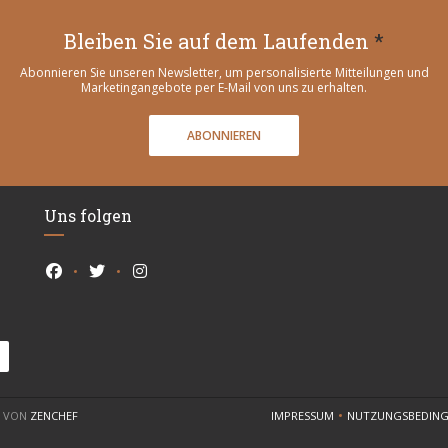
Bleiben Sie auf dem Laufenden
*
Abonnieren Sie unseren Newsletter, um personalisierte Mitteilungen und
Marketingangebote per E-Mail von uns zu erhalten.
ABONNIEREN
Uns folgen
Facebook ((öffnet ein neues Fenster))
Twitter ((öffnet ein neues Fenster))
Instagram ((öffnet ein neues Fenster))
((ÖFFNET EIN NEUES FENSTER))
T VON
ZENCHEF
IMPRESSUM
NUTZUNGSBEDIN
((ÖFFNET EIN NEUES FENST
((ÖF