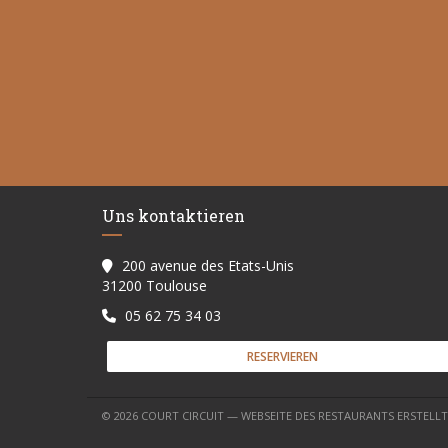
Uns kontaktieren
200 avenue des Etats-Unis
((öffnet ein neues Fenster))
31200 Toulouse
05 62 75 34 03
RESERVIEREN
© 2026 COURT CIRCUIT — WEBSEITE DES RESTAURANTS ERSTELL