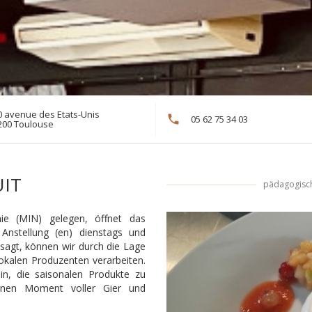
0 avenue des Etats-Unis
05 62 75 34 03
((öffnet ein neues Fenster))
200 Toulouse
UIT
pädagogisc
e (MIN) gelegen, öffnet das
Anstellung (en) dienstags und
sagt, können wir durch die Lage
lokalen Produzenten verarbeiten.
in, die saisonalen Produkte zu
einen Moment voller Gier und