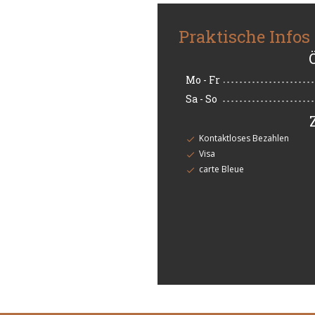
Praktische Infos
Mo
-
Fr
Sa
-
So
Kontaktloses Bezahlen
Visa
carte Bleue