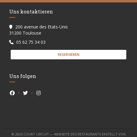
Uns kontaktieren
200 avenue des Etats-Unis
((öffnet ein neues Fenster))
31200 Toulouse
05 62 75 34 03
RESERVIEREN
Uns folgen
Facebook ((öffnet ein neues Fenster))
Twitter ((öffnet ein neues Fenster))
Instagram ((öffnet ein neues Fenster))
© 2026 COURT CIRCUIT — WEBSEITE DES RESTAURANTS ERSTELLT VON