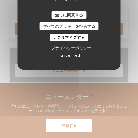
ご予約
全てに同意する
すべてのクッキーを拒否する
予約
カスタマイズする
プライバシーポリシー
undefined
メニュー
メニューを発見する
ニュースレター
*
当社のニュースレターを購読し、当社からのEメールによる個別コミュ
ニケーションやマーケティングオファーを受け取る。
登録する