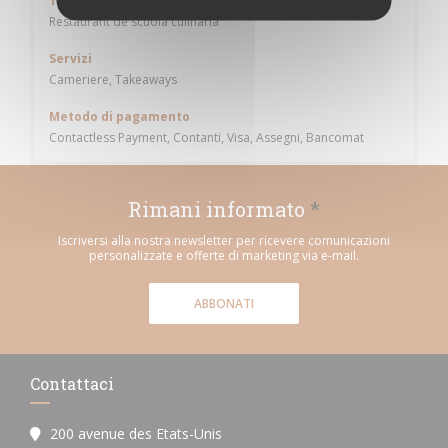
Tipologia
Restaurant de scuola culinaria
Servizi
Cameriere, Takeaways
Metodo di pagamento
Contactless Payment, Contanti, Visa, Assegni, Bancomat
Rimani informato
*
Iscriversi alla nostra newsletter per ricevere comunicazioni
personalizzate e offerte di marketing via e-mail.
ABBONATI
Contattaci
200 avenue des Etats-Unis