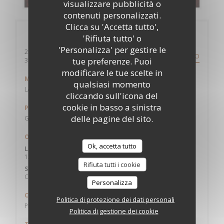
visualizzare pubblicità o
contenuti personalizzati.
Clicca su 'Accetta tutto',
Informazioni pratiche
'Rifiuta tutto' o
'Personalizza' per gestire le
200 avenue des Etats-Unis
PERCORSO
tue preferenze. Puoi
((apre una nuova finestra))
31200 Toulouse
modificare le tue scelte in
Metro
qualsiasi momento
LA VACHE
cliccando sull'icona del
cookie in basso a sinistra
Parcheggio
delle pagine del sito.
GRATUIT
Orari
Ok, accetta tutto
Lun
-
Ven
12:00 - 14:00
Rifiuta tutti i cookie
Sab
-
Dom
Chiuso
Personalizza
Cucina
Politica di protezione dei dati personali
Prodotti di stagione, Fatto in casa, Tradizionale francese
Politica di gestione dei cookie