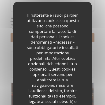
Il ristorante e i suoi partner
In conformità al Codice del Consumo, hai il diritto di opporti alle chiamate
utilizzano cookies su questo
commerciali iscrivendoti al Registro Pubblico delle Opposizioni:
registrodelleopposizioni.it
. Per maggiori informazioni sul trattamento dei
sito, che possono
tuoi dati, consulta la nostra
informativa sulla privacy
.
comportare la raccolta di
dati personali. I cookies
denominati «necessari»
sono obbligatori e installati
per impostazione
predefinita. Altri cookies
Prenotazione
opzionali richiedono il tuo
consenso. Questi cookies
PRENOTA
opzionali servono per
analizzare la tua
navigazione, misurare
Menu
l'audience del sito, fornire
funzionalità (ad esempio,
SCOPRI LA NOSTRA CARTA
legate ai social network) o