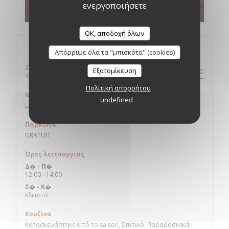
ενεργοποιήσετε
ΑΝΑΚΑΛΎΨΤΕ ΤΟ ΜΕΝΟΎ ΜΑΣ
OK, αποδοχή όλων
Γενικές πληροφορίες
Απόρριψε όλα τα "μπισκότα" (cookies)
200 avenue des Etats-Unis
Εξατομίκευση
ΟΔΗΓΊΕΣ
((ανοίγει σε νέο παράθυρο))
31200 Toulouse
Πολιτική απορρήτου
Μετρό
undefined
LA VACHE
Πάρκινγκ
GRATUIT
Ώρες λειτουργίας
Δ�
-
Π�
12:00 - 14:00
Σ�
-
Κ�
Κλειστό
Κουζίνα
Κατασκευάστηκε από το saison, Σπιτικό, Παραδοσιακά