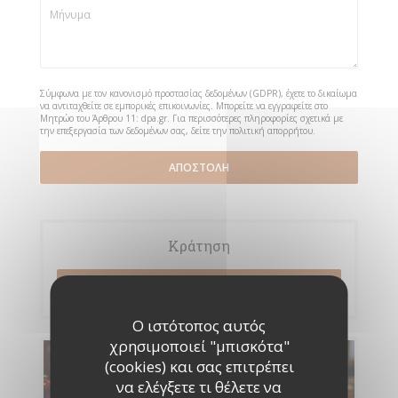
Σύμφωνα με τον κανονισμό προστασίας δεδομένων (GDPR), έχετε το δικαίωμα
να αντιταχθείτε σε εμπορικές επικοινωνίες. Μπορείτε να εγγραφείτε στο
Μητρώο του Άρθρου 11:
dpa.gr
. Για περισσότερες πληροφορίες σχετικά με
την επεξεργασία των δεδομένων σας, δείτε την
πολιτική απορρήτου
.
Κράτηση
ΚΆΝΤΕ ΚΡΆΤΗΣΗ ΤΡΑΠΕΖΙΟΎ
Ο ιστότοπος αυτός
χρησιμοποιεί "μπισκότα"
Μενού
(cookies) και σας επιτρέπει
να ελέγξετε τι θέλετε να