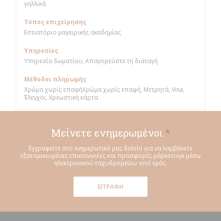
γαλλικά
Τύπος επιχείρησης
Εστιατόριο μαγειρικής ακαδημίας
Υπηρεσίες
Υπηρεσία δωματίου, Απαγορεύστε τη διαταγή
Μέθοδοι πληρωμής
Χρώμα χωρίς επαφήΧρώμα χωρίς επαφή, Μετρητά, Visa,
Έλεγχοι, Χρεωστική κάρτα
Μείνετε ενημερωμένοι
*
Εγγραφείτε στο ενημερωτικό μας δελτίο για να λαμβάνετε
εξατομικευμένες επικοινωνίες και προσφορές μάρκετινγκ μέσω
ηλεκτρονικού ταχυδρομείου από εμάς.
ΕΓΓΡΑΦΉ