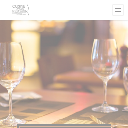
Πίνακας διαχείρισης "Μπισκότων" (Cookies)