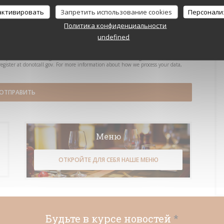
 активировать
Запретить использование cookies
Персонали
Политика конфиденциальности
undefined
to opt out of marketing communications. UK residents can register with the
register at
donotcall.gov
. For more information about how we process your data,
Меню
ОТКРОЙТЕ ДЛЯ СЕБЯ НАШЕ МЕНЮ
Будьте в курсе новостей
*