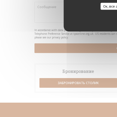
Ок, все
In accordance with data protection regulations, you have the right 
Telephone Preference Service at
tpsonline.org.uk
. US residents can 
please see our
privacy policy
.
Бронирование
ЗАБРОНИРОВАТЬ СТОЛИК