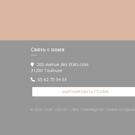
Связь с нами
200 avenue des Etats-Unis
((открывается в новом окне))
31200 Toulouse
05 62 75 34 03
ЗАБРОНИРОВАТЬ СТОЛИК
© 2026 COURT CIRCUIT — ВЕБ-СТРАНИЦА РЕСТОРАНА СОЗДАН