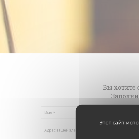
Вы хотите 
Заполни
Этот сайт исп