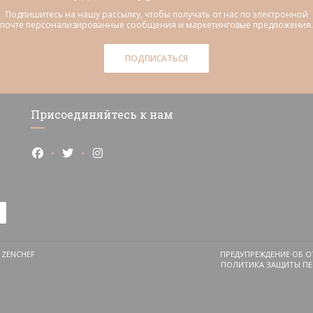
Подпишитесь на нашу рассылку, чтобы получать от нас по электронной
почте персонализированные сообщения и маркетинговые предложения.
ПОДПИСАТЬСЯ
Присоединяйтесь к нам
Facebook ((открывается в новом окне))
Twitter ((открывается в новом окне))
Instagram ((открывается в новом окне)
((ОТКРЫВАЕТСЯ В НОВОМ ОКНЕ))
А
ZENCHEF
ПРЕДУПРЕЖДЕНИЕ ОБ О
ПОЛИТИКА ЗАЩИТЫ ПЕ