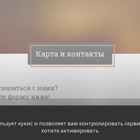
Карта и контакты
связаться с нами?
те форму ниже!
ользует кукис и позволяет вам контролировать серв
хотите активировать