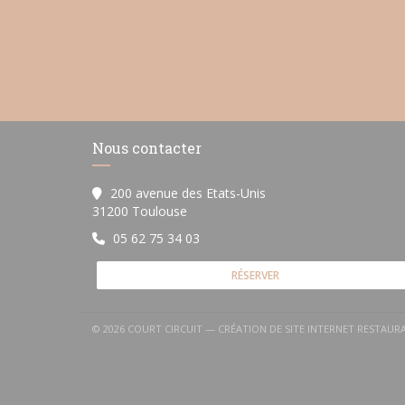
Nous contacter
200 avenue des Etats-Unis
((ouvre une nouvelle fenêtre))
31200 Toulouse
05 62 75 34 03
RÉSERVER
© 2026 COURT CIRCUIT — CRÉATION DE SITE INTERNET RESTAU