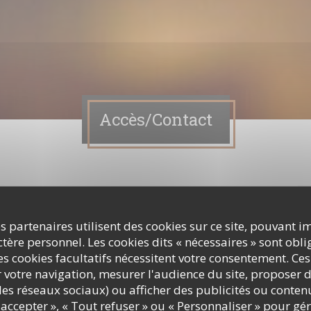
Accès/Contact
z nous contacter ?
ormulaire ci-dessous !
s partenaires utilisent des cookies sur ce site, pouvant i
ère personnel. Les cookies dits « nécessaires » sont oblig
s cookies facultatifs nécessitent votre consentement. Ces
r votre navigation, mesurer l'audience du site, proposer d
c les réseaux sociaux) ou afficher des publicités ou conte
accepter », « Tout refuser » ou « Personnaliser » pour gé