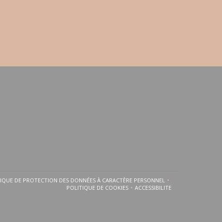
TIQUE DE PROTECTION DES DONNÉES À CARACTÈRE PERSONNEL
FENÊTRE))
UNE NOUVELLE FENÊTRE))
((OUVRE UNE NOUVELLE FENÊTRE))
POLITIQUE DE COOKIES
ACCESSIBILITE
((OUVRE UNE NOUVELLE FENÊTRE))
((OUVRE UNE NOUVELLE FE