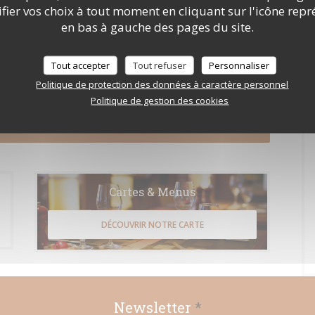
ier vos choix à tout moment en cliquant sur l'icône repr
en bas à gauche des pages du site.
Tout accepter
Tout refuser
Personnaliser
e le consommateur peut user de son droit à s'inscrire sur la liste d'opposition au
Politique de protection des données à caractère personnel
rmations sur le traitement de vos données, consultez notre
politique de
Politique de gestion des cookies
Cartes & Menus
DÉCOUVRIR NOTRE CARTE
Newsletter
*