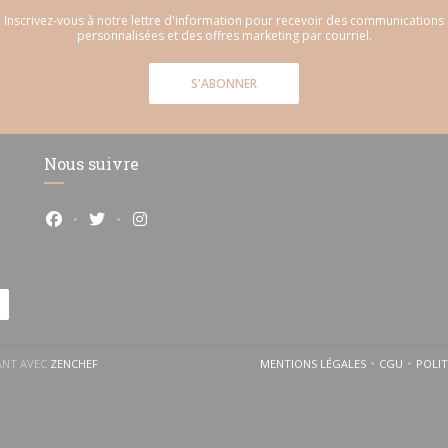
Inscrivez-vous à notre lettre d'information pour recevoir des communications
personnalisées et des offres marketing par courriel.
S'ABONNER
Nous suivre
Facebook ((ouvre une nouvelle fenêtre))
Twitter ((ouvre une nouvelle fenêtre))
Instagram ((ouvre une nouvelle fenêtre))
((OUVRE UNE NOUVELLE FENÊTRE))
RANT AVEC
ZENCHEF
MENTIONS LÉGALES
CGU
POLI
((OUVRE UNE NOUVELLE 
((OUVRE 