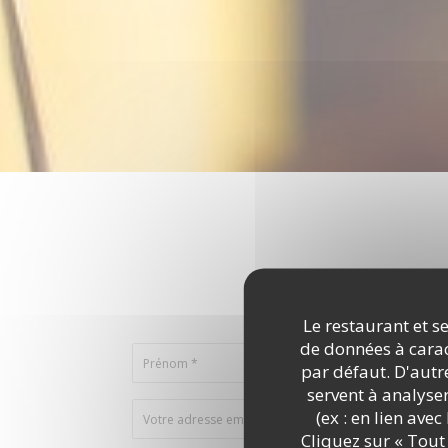
Vous désire
Remplissez le f
Le restaurant et se
de données à caract
par défaut. D'autre
servent à analyse
(ex : en lien ave
Cliquez sur « Tout 