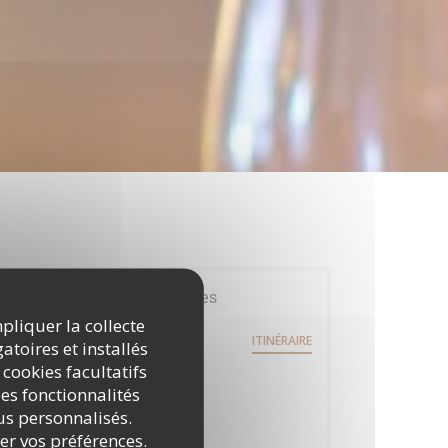
Infos pratiques
mpliquer la collecte
200 avenue des Etats-Unis
ITINÉRAIRE
atoires et installés
((ouvre une nouvelle fenêtre))
31200 Toulouse
 cookies facultatifs
Métro
es fonctionnalités
LA VACHE
nus personnalisés.
rer vos préférences.
Parking