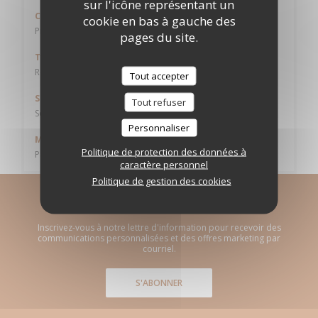
sur l'icône représentant un
Cuisine
cookie en bas à gauche des
Produits de saison, Fait maison, Française Traditionnelle
pages du site.
Type de restaurant
Restaurant d'application pédagogique
Tout accepter
Services
Tout refuser
Service en salle, Vente à emporter
Personnaliser
Moyens de paiement
Politique de protection des données à
Paiement Sans Contact, Espèces, Visa, Chèques, Carte Bleue
caractère personnel
Politique de gestion des cookies
Newsletter
*
Inscrivez-vous à notre lettre d'information pour recevoir des
communications personnalisées et des offres marketing par
courriel.
S'ABONNER