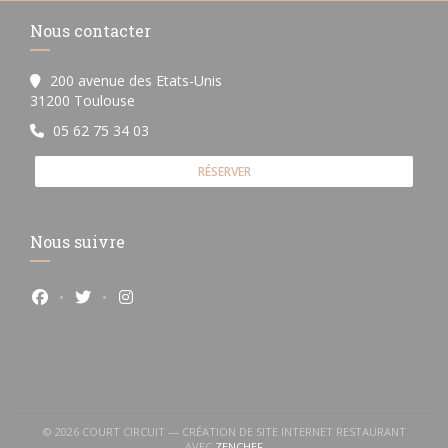
Nous contacter
200 avenue des Etats-Unis
((ouvre une nouvelle fenêtre))
31200 Toulouse
05 62 75 34 03
RÉSERVER
Nous suivre
Facebook ((ouvre une nouvelle fenêtre))
Twitter ((ouvre une nouvelle fenêtre))
Instagram ((ouvre une nouvelle fenêtre))
© 2026 COURT CIRCUIT — CRÉATION DE SITE INTERNET RESTAURANT
((OUVRE UNE NOUVELLE FENÊTRE))
AVEC
ZENCHEF