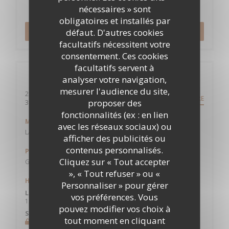
nécessaires » sont
Réservation
obligatoires et installés par
défaut. D'autres cookies
RÉSERVER
facultatifs nécessitent votre
consentement. Ces cookies
facultatifs servent à
Infos pratiques
analyser votre navigation,
mesurer l'audience du site,
200 avenue des Etats-Unis
ITINÉRAIRE
proposer des
((ouvre une nouvelle fenêtre))
31200 Toulouse
fonctionnalités (ex : en lien
Métro
avec les réseaux sociaux) ou
LA VACHE
afficher des publicités ou
contenus personnalisés.
Parking
Cliquez sur « Tout accepter
GRATUIT
», « Tout refuser » ou «
Horaires
Personnaliser » pour gérer
Lun
-
Ven
vos préférences. Vous
12h00 - 14h00
pouvez modifier vos choix à
Sam
-
Dim
tout moment en cliquant
Fermé