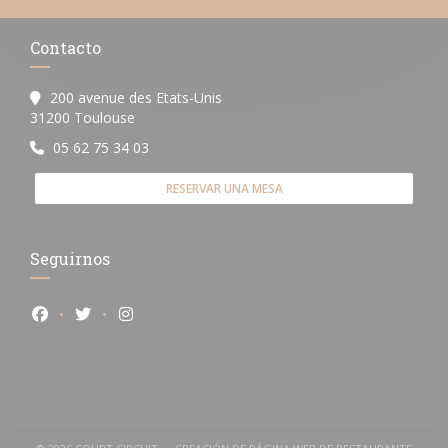
Contacto
200 avenue des Etats-Unis
((abre en una nueva ventana))
31200 Toulouse
05 62 75 34 03
RESERVAR UNA MESA
Seguirnos
Facebook ((abre en una nueva ventana))
Twitter ((abre en una nueva ventana))
Instagram ((abre en una nueva ventana))