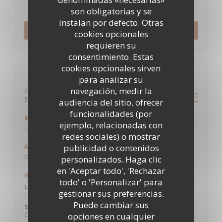
Reserva
son obligatorias y se
instalan por defecto. Otras
RESERVAR UNA MESA
cookies opcionales
requieren su
consentimiento. Estas
cookies opcionales sirven
Información general
para analizar su
navegación, medir la
200 avenue des Etats-Unis
ITINERARIO
((abre en una nueva ventana))
31200 Toulouse
audiencia del sitio, ofrecer
funcionalidades (por
Metro
ejemplo, relacionadas con
LA VACHE
redes sociales) o mostrar
Aparcamiento
publicidad o contenidos
GRATUIT
personalizados. Haga clic
en 'Aceptar todo', 'Rechazar
Horario de apertura
todo' o 'Personalizar' para
Lun
-
Vie
gestionar sus preferencias.
12:00 - 14:00
Puede cambiar sus
Sab
-
Dom
Cerrado
opciones en cualquier