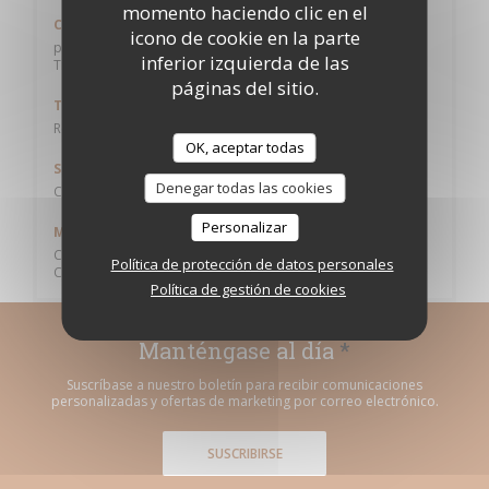
momento haciendo clic en el
Cocina
icono de cookie en la parte
productos de temporada, Hecho en casa, Francesa
inferior izquierda de las
Tradicional
páginas del sitio.
Tipo de negocio
Restaurante de insituto culinario
OK, aceptar todas
Servicios
Denegar todas las cookies
Camarero, Pedido para Llevar
Personalizar
Métodos de pago
Contactless Payment, Efectivo, Visa, Cheques, Tarjeta de
Política de protección de datos personales
Crédito
Política de gestión de cookies
Manténgase al día
*
Suscríbase a nuestro boletín para recibir comunicaciones
personalizadas y ofertas de marketing por correo electrónico.
SUSCRIBIRSE